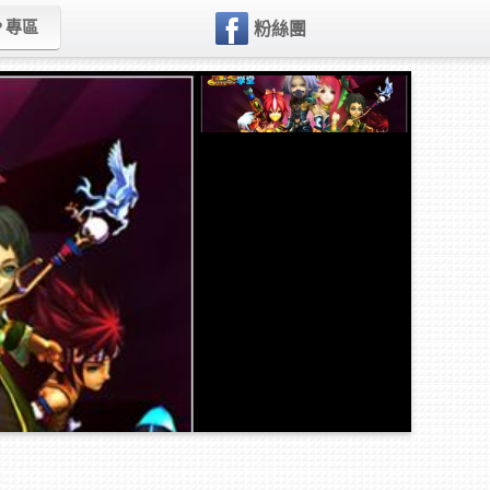
P 專區
粉絲團
一個 funmily 帳號，免費暢完所
有遊戲！